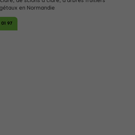
idre, de scions à cidre, d'arbres fruitiers
égétaux en Normandie
 01 97