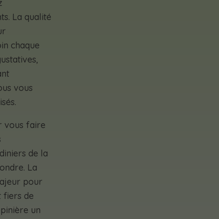
z
ts. La qualité
ur
oin chaque
ustatives,
ant
ous vous
sés.
 vous faire
s
diniers de la
pondre. La
majeur pour
 fiers de
épinière un