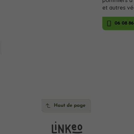
pommiers à c
et autres v
06 08 86
Haut de page