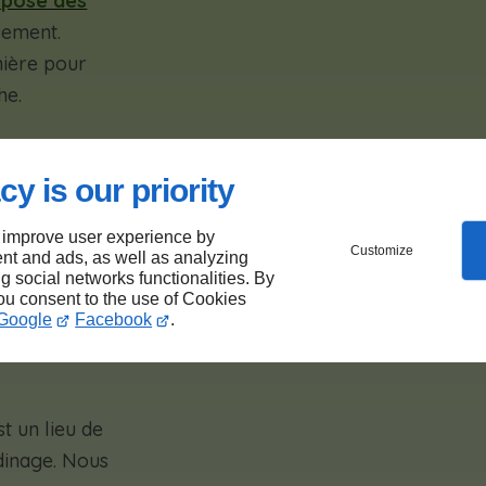
opose des
sement.
nière pour
he.
cy is our priority
sse
 improve user experience by
Customize
nt and ads, as well as analyzing
ng social networks functionalities. By
de la
you consent to the use of Cookies
Google
Facebook
.
t un lieu de
dinage. Nous