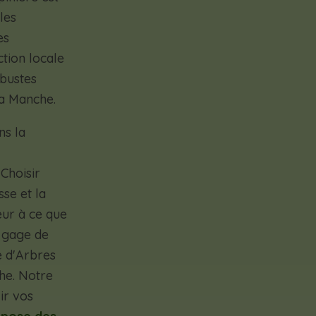
les
es
ction locale
rbustes
la Manche.
ns la
Choisir
sse et la
eur à ce que
n gage de
e d'Arbres
che. Notre
ir vos