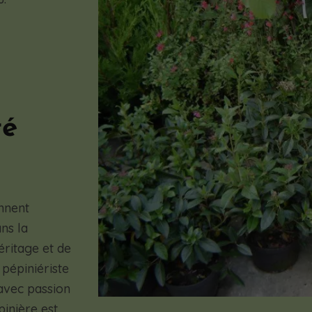
té
nnent
ns la
éritage et de
 pépiniériste
avec passion
inière est