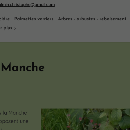
almin.christophe@gmail.com
cidre
Palmettes verriers
Arbres - arbustes - reboisement
r plus
a Manche
s la Manche
roposent une
u.