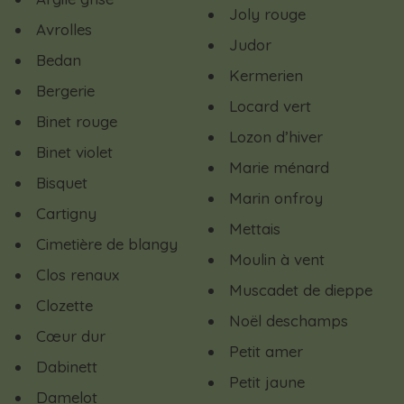
Joly rouge
Avrolles
Judor
Bedan
Kermerien
Bergerie
Locard vert
Binet rouge
Lozon d’hiver
Binet violet
Marie ménard
Bisquet
Marin onfroy
Cartigny
Mettais
Cimetière de blangy
Moulin à vent
Clos renaux
Muscadet de dieppe
Clozette
Noël deschamps
Cœur dur
Petit amer
Dabinett
Petit jaune
Damelot