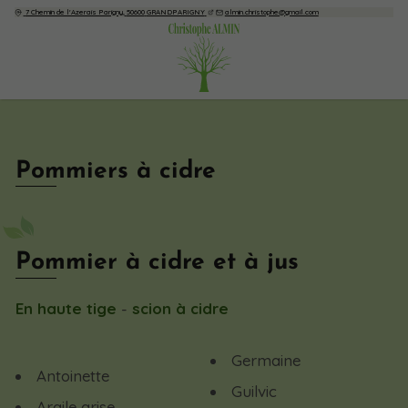
7 Chemin de l'Azerais Parigny,
50600
GRANDPARIGNY
almin.christophe@gmail.com
Pommiers à cidre
Pommier à cidre et à jus
En haute tige
-
scion à cidre
Germaine
Antoinette
Guilvic
Argile grise